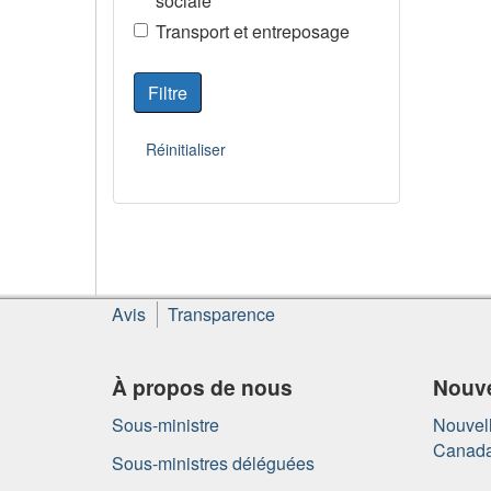
sociale
Transport et entreposage
À
Avis
Transparence
propos
de
ce
À propos de nous
Nouve
site
Sous-ministre
Nouvell
Canad
Sous-ministres déléguées