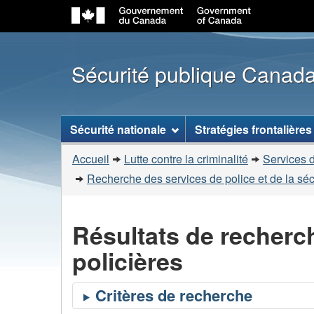
Sécurité publique Canad
Menu
Sécurité nationale
Stratégies frontalières
des
Vous
sujets
Accueil
Lutte contre la criminalité
Services d
êtes
Recherche des services de police et de la sé
ici
:
Résultats de recherc
policières