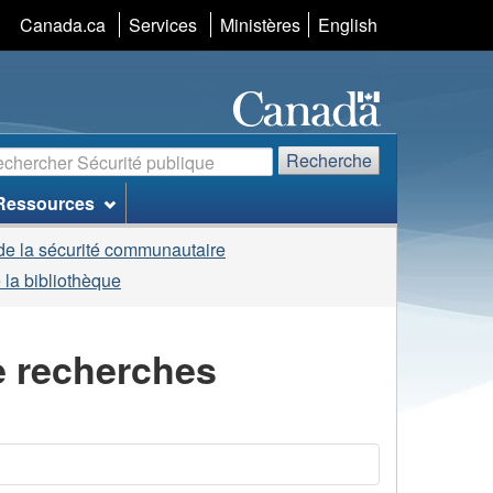
Sélection
Canada.ca
Services
Ministères
English
de
la
langue
echerche
Recherche
Ressources
de la sécurité communautaire
 la bibliothèque
e recherches