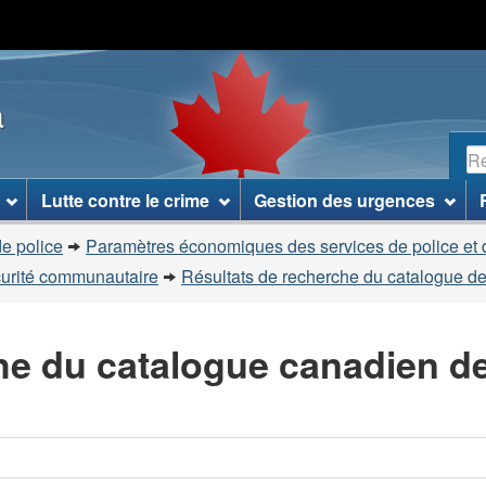
Passer
Passer
Passer
au
à
à
contenu
«
la
a
principal
À
version
propos
HTML
R
de
simplifiée
ce
Lutte contre le crime
Gestion des urgences
site
»
e police
Paramètres économiques des services de police et 
curité communautaire
Résultats de recherche du catalogue de
he du catalogue canadien d