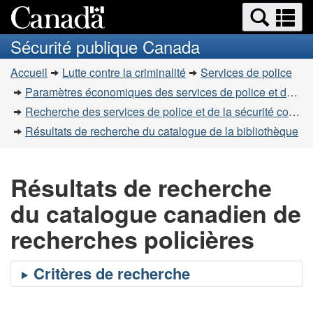
Recherche
Re
Passer
Passer
et
et
au
à
Sécurité publique Canada
menus
contenu
la
m
Vous
principal
version
Accueil
Lutte contre la criminalité
Services de police
êtes
HTML
Paramètres économiques des services de police et de la sécurité communautaire
simplifiée
ici
Recherche des services de police et de la sécurité communautaire
:
Résultats de recherche du catalogue de la bibliothèque
Résultats de recherche
du catalogue canadien de
recherches policières