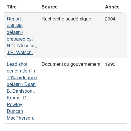
Titre
Source
Année
Report :
Recherche académique
2004
ballistic
gelatin /
prepared by:
N.C. Nicholas,
J.R. Welsch.
Lead shot
Document du gouvernement
1995
penetration in
10% ordnance
gelatin / Dean
B. Dahlstrom,
Kramer D.
Powley,
Duncan
MacPherson.