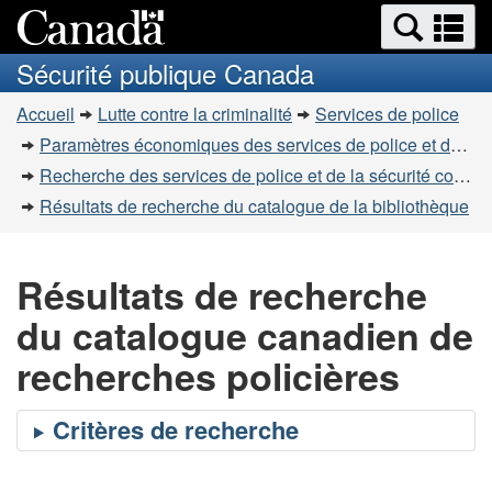
Recherche
Re
Passer
Passer
et
et
au
à
Sécurité publique Canada
menus
contenu
la
m
Vous
principal
version
Accueil
Lutte contre la criminalité
Services de police
êtes
HTML
Paramètres économiques des services de police et de la sécurité communautaire
simplifiée
ici
Recherche des services de police et de la sécurité communautaire
:
Résultats de recherche du catalogue de la bibliothèque
Résultats de recherche
du catalogue canadien de
recherches policières