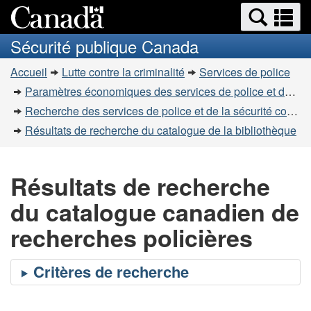
Recherche
Re
Passer
Passer
et
et
au
à
Sécurité publique Canada
menus
contenu
la
m
Vous
principal
version
Accueil
Lutte contre la criminalité
Services de police
êtes
HTML
Paramètres économiques des services de police et de la sécurité communautaire
simplifiée
ici
Recherche des services de police et de la sécurité communautaire
:
Résultats de recherche du catalogue de la bibliothèque
Résultats de recherche
du catalogue canadien de
recherches policières