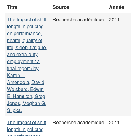
Titre
Source
Année
The impact of shift
Recherche académique
2011
length in policing
on performance,
health, quality of
life, sleep, flatigue,
and extra-duty
employment : a
final report / by
Karen L.
Amendola, David
Weisburd, Edwin
E. Hamilton, Greg
Jones, Meghan G.
Slipka.
The impact of shift
Recherche académique
2011
length in policing