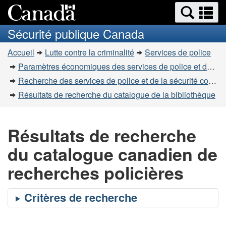
Recherche
Re
Passer
Passer
et
et
au
à
Sécurité publique Canada
menus
contenu
la
m
Vous
principal
version
Accueil
Lutte contre la criminalité
Services de police
êtes
HTML
Paramètres économiques des services de police et de la sécurité communautaire
simplifiée
ici
Recherche des services de police et de la sécurité communautaire
:
Résultats de recherche du catalogue de la bibliothèque
Résultats de recherche
du catalogue canadien de
recherches policières