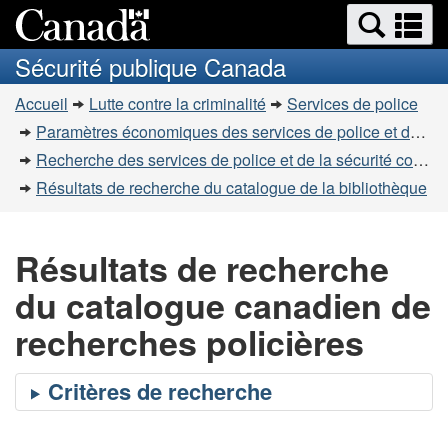
Recherche
Re
Passer
Passer
et
et
au
à
Sécurité publique Canada
menus
contenu
la
m
Vous
principal
version
Accueil
Lutte contre la criminalité
Services de police
êtes
HTML
Paramètres économiques des services de police et de la sécurité communautaire
simplifiée
ici
Recherche des services de police et de la sécurité communautaire
:
Résultats de recherche du catalogue de la bibliothèque
Résultats de recherche
du catalogue canadien de
recherches policières