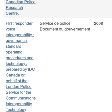
Canadian Police
Research
Centre.
First responder
Service de police
2008
voice
Document du gouvernement
interoperability :
governance,
standard
operating
procedures and
technology /
prepared by IDC
Canada on
behalf of the
London Police
Service for the
Communications
Interoperability
Technology