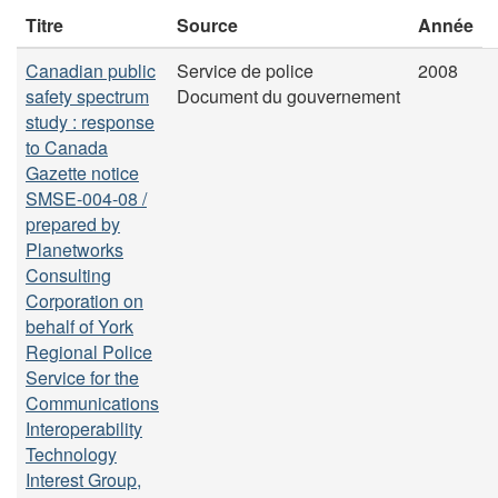
Titre
Source
Année
Canadian public
Service de police
2008
safety spectrum
Document du gouvernement
study : response
to Canada
Gazette notice
SMSE-004-08 /
prepared by
Planetworks
Consulting
Corporation on
behalf of York
Regional Police
Service for the
Communications
Interoperability
Technology
Interest Group,