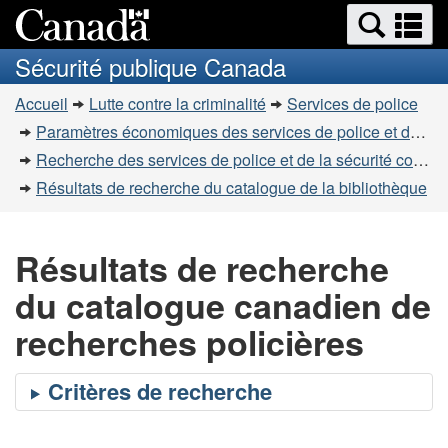
Recherche
Re
Passer
Passer
et
et
au
à
Sécurité publique Canada
menus
contenu
la
m
Vous
principal
version
Accueil
Lutte contre la criminalité
Services de police
êtes
HTML
Paramètres économiques des services de police et de la sécurité communautaire
simplifiée
ici
Recherche des services de police et de la sécurité communautaire
:
Résultats de recherche du catalogue de la bibliothèque
Résultats de recherche
du catalogue canadien de
recherches policières