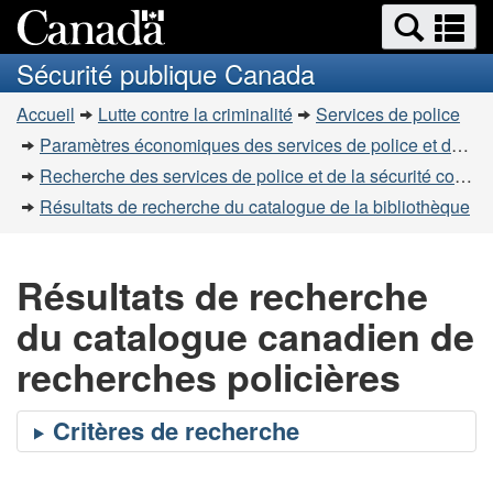
Recherche
Re
Passer
Passer
et
et
au
à
Sécurité publique Canada
menus
contenu
la
m
Vous
principal
version
Accueil
Lutte contre la criminalité
Services de police
êtes
HTML
Paramètres économiques des services de police et de la sécurité communautaire
simplifiée
ici
Recherche des services de police et de la sécurité communautaire
:
Résultats de recherche du catalogue de la bibliothèque
Résultats de recherche
du catalogue canadien de
recherches policières