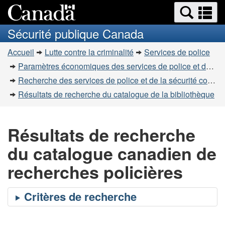
Recherche
Re
Passer
Passer
et
et
au
à
Sécurité publique Canada
menus
contenu
la
m
Vous
principal
version
Accueil
Lutte contre la criminalité
Services de police
êtes
HTML
Paramètres économiques des services de police et de la sécurité communautaire
simplifiée
ici
Recherche des services de police et de la sécurité communautaire
:
Résultats de recherche du catalogue de la bibliothèque
Résultats de recherche
du catalogue canadien de
recherches policières