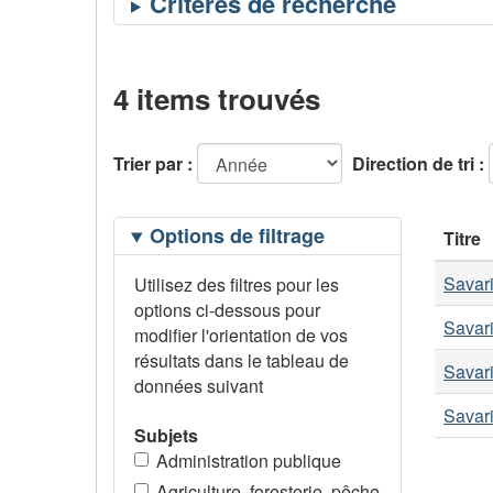
4 items trouvés
Trier par :
Direction de tri :
Filtrage
Options de filtrage
Titre
des
options
Savari
Utilisez des filtres pour les
options ci-dessous pour
Savari
modifier l'orientation de vos
résultats dans le tableau de
Savari
données suivant
Savari
Subjets
Administration publique
Agriculture, foresterie, pêche