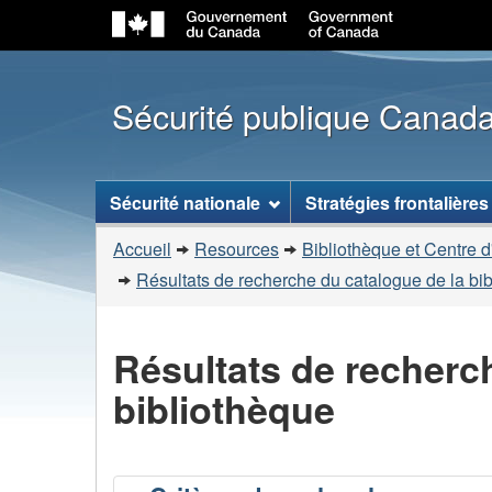
Sécurité publique Canad
Menu
Sécurité nationale
Stratégies frontalières
des
Vous
sujets
Accueil
Resources
Bibliothèque et Centre d
êtes
Résultats de recherche du catalogue de la bi
ici
:
Résultats de recherc
bibliothèque