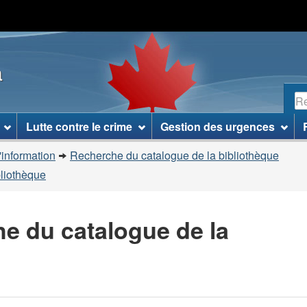
Passer
Passer
Passer
au
à
à
contenu
«
la
a
principal
À
version
propos
HTML
R
de
simplifiée
ce
Lutte contre le crime
Gestion des urgences
site
»
'information
Recherche du catalogue de la bibliothèque
bliothèque
he du catalogue de la