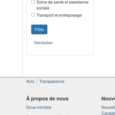
Soins de santé et assistance
sociale
Transport et entreposage
À
Avis
Transparence
propos
de
ce
À propos de nous
Nouve
site
Sous-ministre
Nouvell
Canad