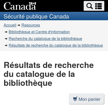
Recherche
Re
Passer
Passer
et
et
au
à
Sécurité publique Canada
menus
contenu
la
m
Vous
principal
version
Accueil
Resources
êtes
HTML
Bibliothèque et Centre d'information
simplifiée
ici
Recherche du catalogue de la bibliothèque
:
Résultats de recherche du catalogue de la bibliothèque
Résultats de recherche
du catalogue de la
bibliothèque
Mon panier