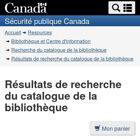
Recherche
Re
Passer
Passer
et
et
au
à
Sécurité publique Canada
menus
contenu
la
m
Vous
principal
version
Accueil
Resources
êtes
HTML
Bibliothèque et Centre d'information
simplifiée
ici
Recherche du catalogue de la bibliothèque
:
Résultats de recherche du catalogue de la bibliothèque
Résultats de recherche
du catalogue de la
bibliothèque
Mon panier