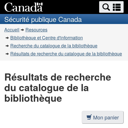
Recherche
Re
Passer
Passer
et
et
au
à
Sécurité publique Canada
menus
contenu
la
m
Vous
principal
version
Accueil
Resources
êtes
HTML
Bibliothèque et Centre d'information
simplifiée
ici
Recherche du catalogue de la bibliothèque
:
Résultats de recherche du catalogue de la bibliothèque
Résultats de recherche
du catalogue de la
bibliothèque
Mon panier