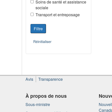
Soins de santé et assistance
sociale
Transport et entreposage
À
Avis
Transparence
propos
de
ce
À propos de nous
Nouve
site
Sous-ministre
Nouvell
Canad