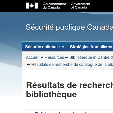
Sécurité publique Canad
Menu
Sécurité nationale
Stratégies frontalières
des
Vous
sujets
Accueil
Resources
Bibliothèque et Centre d
êtes
Résultats de recherche du catalogue de la bi
ici
:
Résultats de recherc
bibliothèque