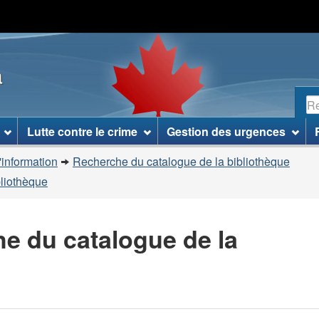
Passer
Passer
Passer
au
à
à
contenu
«
la
a
principal
À
version
propos
HTML
R
de
simplifiée
ce
Lutte contre le crime
Gestion des urgences
site
»
'information
Recherche du catalogue de la bibliothèque
bliothèque
he du catalogue de la