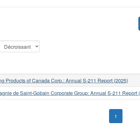
ng Products of Canada Corp.: Annual S-211 Report (2025)
gnie de Saint-Gobain Corporate Group: Annual S-211 Report 
1