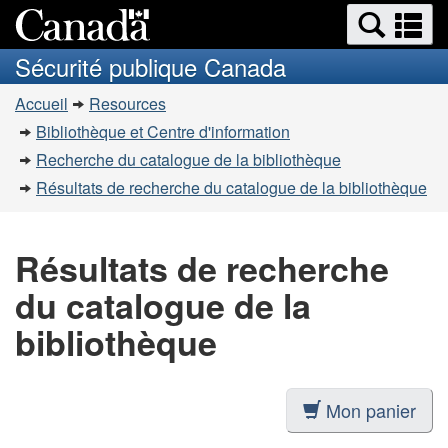
Recherche
Re
Passer
Passer
et
et
au
à
Sécurité publique Canada
menus
contenu
la
m
Vous
principal
version
Accueil
Resources
êtes
HTML
Bibliothèque et Centre d'information
simplifiée
ici
Recherche du catalogue de la bibliothèque
:
Résultats de recherche du catalogue de la bibliothèque
Résultats de recherche
du catalogue de la
bibliothèque
Mon panier