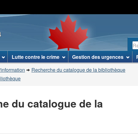
Passer
Passer
Passer
au
à
à
contenu
«
la
a
principal
À
version
propos
HTML
R
de
simplifiée
ce
Lutte contre le crime
Gestion des urgences
site
»
'information
Recherche du catalogue de la bibliothèque
bliothèque
he du catalogue de la