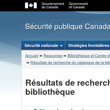
Sécurité publique Canad
Menu
Sécurité nationale
Stratégies frontalières
des
Vous
sujets
Accueil
Resources
Bibliothèque et Centre d
êtes
Résultats de recherche du catalogue de la bi
ici
:
Résultats de recherc
bibliothèque