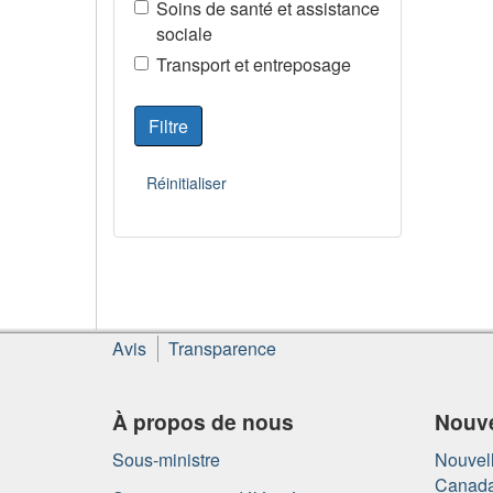
Soins de santé et assistance
sociale
Transport et entreposage
À
Avis
Transparence
propos
de
ce
À propos de nous
Nouve
site
Sous-ministre
Nouvell
Canad