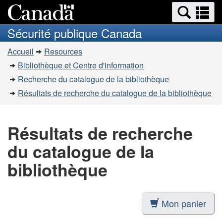
Recherche
Re
Passer
Passer
et
et
au
à
Sécurité publique Canada
menus
contenu
la
m
Vous
principal
version
Accueil
Resources
êtes
HTML
Bibliothèque et Centre d'information
simplifiée
ici
Recherche du catalogue de la bibliothèque
:
Résultats de recherche du catalogue de la bibliothèque
Résultats de recherche
du catalogue de la
bibliothèque
Mon panier