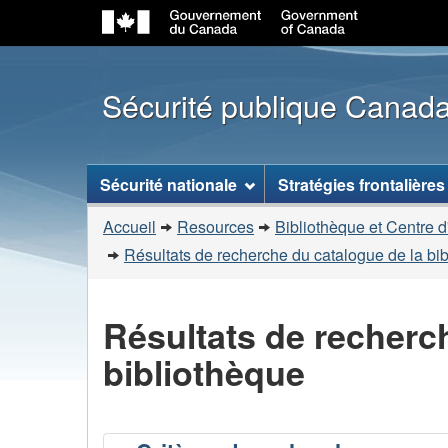
Sécurité publique Canad
Menu
Sécurité nationale
Stratégies frontalières
des
Vous
sujets
Accueil
Resources
Bibliothèque et Centre d
êtes
Résultats de recherche du catalogue de la bi
ici
:
Résultats de recherc
bibliothèque