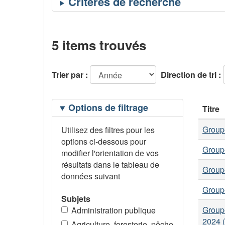
5 items trouvés
Trier par :
Direction de tri :
Filtrage
Options de filtrage
Titre
des
options
Groupe
Utilisez des filtres pour les
options ci-dessous pour
Groupe
modifier l'orientation de vos
résultats dans le tableau de
Groupe
données suivant
Groupe
Subjets
Groupe
Administration publique
2024 
Agriculture, foresterie, pêche