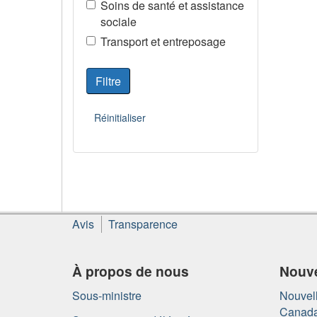
Soins de santé et assistance
sociale
Transport et entreposage
À
Avis
Transparence
propos
de
ce
À propos de nous
Nouve
site
Sous-ministre
Nouvell
Canad