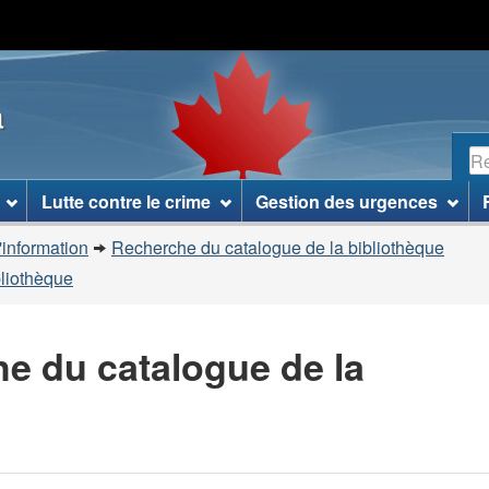
Passer
Passer
Passer
au
à
à
contenu
«
la
a
principal
À
version
propos
HTML
R
de
simplifiée
ce
Lutte contre le crime
Gestion des urgences
site
»
'information
Recherche du catalogue de la bibliothèque
bliothèque
he du catalogue de la