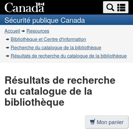
Recherche
Re
Passer
Passer
et
et
au
à
Sécurité publique Canada
menus
contenu
la
m
Vous
principal
version
Accueil
Resources
êtes
HTML
Bibliothèque et Centre d'information
simplifiée
ici
Recherche du catalogue de la bibliothèque
:
Résultats de recherche du catalogue de la bibliothèque
Résultats de recherche
du catalogue de la
bibliothèque
Mon panier