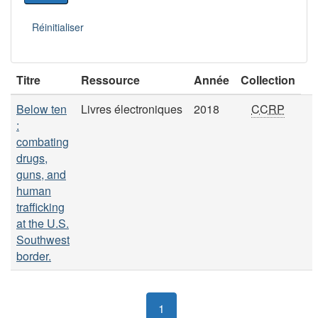
Titre
Ressource
Année
Collection
Below ten
Livres électroniques
2018
CCRP
:
combating
drugs,
guns, and
human
trafficking
at the U.S.
Southwest
border.
1