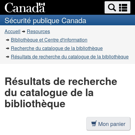
Recherche
Re
Passer
Passer
et
et
au
à
Sécurité publique Canada
menus
contenu
la
m
Vous
principal
version
Accueil
Resources
êtes
HTML
Bibliothèque et Centre d'information
simplifiée
ici
Recherche du catalogue de la bibliothèque
:
Résultats de recherche du catalogue de la bibliothèque
Résultats de recherche
du catalogue de la
bibliothèque
Mon panier