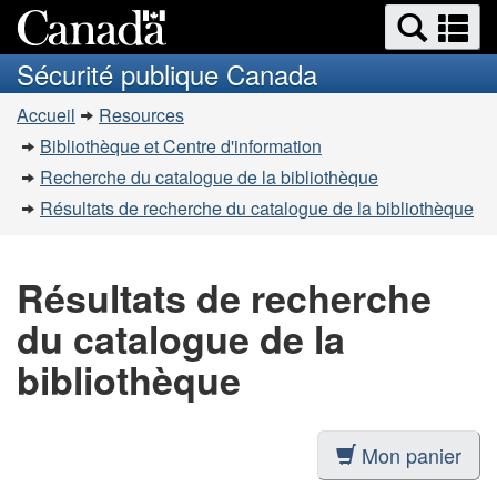
Recherche
Re
Passer
Passer
et
et
au
à
Sécurité publique Canada
menus
contenu
la
m
Vous
principal
version
Accueil
Resources
êtes
HTML
Bibliothèque et Centre d'information
simplifiée
ici
Recherche du catalogue de la bibliothèque
:
Résultats de recherche du catalogue de la bibliothèque
Résultats de recherche
du catalogue de la
bibliothèque
Mon panier