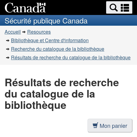
Recherche
Re
Passer
Passer
et
et
au
à
Sécurité publique Canada
menus
contenu
la
m
Vous
principal
version
Accueil
Resources
êtes
HTML
Bibliothèque et Centre d'information
simplifiée
ici
Recherche du catalogue de la bibliothèque
:
Résultats de recherche du catalogue de la bibliothèque
Résultats de recherche
du catalogue de la
bibliothèque
Mon panier