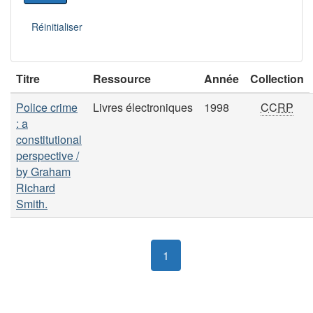
Titre
Ressource
Année
Collection
Police crime
Livres électroniques
1998
CCRP
: a
constitutional
perspective /
by Graham
Richard
Smith.
1