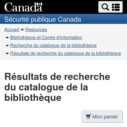
Recherche
Re
Passer
Passer
et
et
au
à
Sécurité publique Canada
menus
contenu
la
m
Vous
principal
version
Accueil
Resources
êtes
HTML
Bibliothèque et Centre d'information
simplifiée
ici
Recherche du catalogue de la bibliothèque
:
Résultats de recherche du catalogue de la bibliothèque
Résultats de recherche
du catalogue de la
bibliothèque
Mon panier