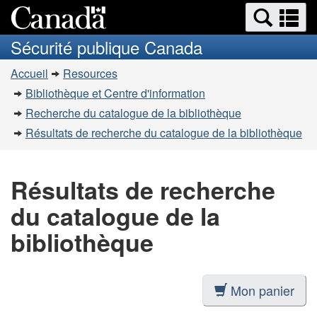
Recherche
Re
Passer
Passer
et
et
au
à
Sécurité publique Canada
menus
contenu
la
m
Vous
principal
version
Accueil
Resources
êtes
HTML
Bibliothèque et Centre d'information
simplifiée
ici
Recherche du catalogue de la bibliothèque
:
Résultats de recherche du catalogue de la bibliothèque
Résultats de recherche
du catalogue de la
bibliothèque
Mon panier