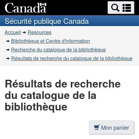
Recherche
Re
Passer
Passer
et
et
au
à
Sécurité publique Canada
menus
contenu
la
m
Vous
principal
version
Accueil
Resources
êtes
HTML
Bibliothèque et Centre d'information
simplifiée
ici
Recherche du catalogue de la bibliothèque
:
Résultats de recherche du catalogue de la bibliothèque
Résultats de recherche
du catalogue de la
bibliothèque
Mon panier