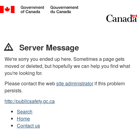
Server
Message
Server Message
/
We're sorry you ended up here. Sometimes a page gets
moved or deleted, but hopefully we can help you find what
Message
you're looking for.
du
Please contact the web
site administrator
if this problem
serveur
persists.
http://publicsafety.gc.ca
Search
Home
Contact us