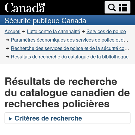
Recherche
Re
Passer
Passer
et
et
au
à
Sécurité publique Canada
menus
contenu
la
m
Vous
principal
version
Accueil
Lutte contre la criminalité
Services de police
êtes
HTML
Paramètres économiques des services de police et de la sécurité communautaire
simplifiée
ici
Recherche des services de police et de la sécurité communautaire
:
Résultats de recherche du catalogue de la bibliothèque
Résultats de recherche
du catalogue canadien de
recherches policières