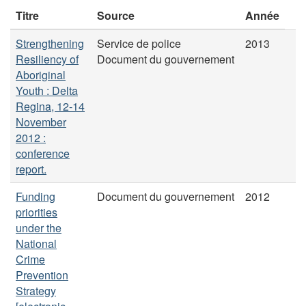
Titre
Source
Année
Strengthening
Service de police
2013
Resiliency of
Document du gouvernement
Aboriginal
Youth : Delta
Regina, 12-14
November
2012 :
conference
report.
Funding
Document du gouvernement
2012
priorities
under the
National
Crime
Prevention
Strategy