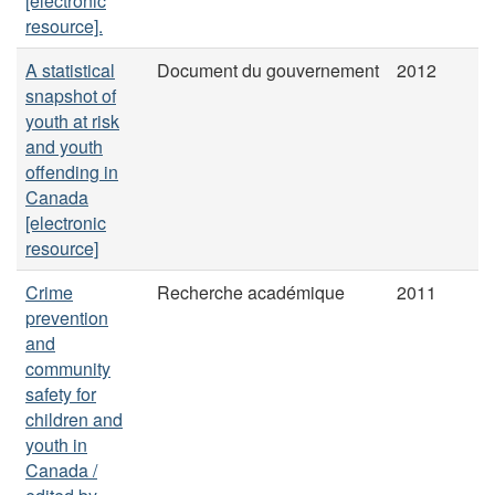
[electronic
resource].
A statistical
Document du gouvernement
2012
snapshot of
youth at risk
and youth
offending in
Canada
[electronic
resource]
Crime
Recherche académique
2011
prevention
and
community
safety for
children and
youth in
Canada /