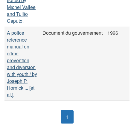
edited by
Michel Vallée
and Tullio
Caputo.
A police
Document du gouvernement
1996
reference
manual on
crime
prevention
and diversion
with youth / by
Joseph P.
Hornick ... [et
al.].
1