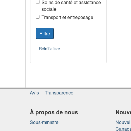
Soins de santé et assistance
sociale
Transport et entreposage
À
Avis
Transparence
propos
de
ce
À propos de nous
Nouve
site
Sous-ministre
Nouvell
Canad