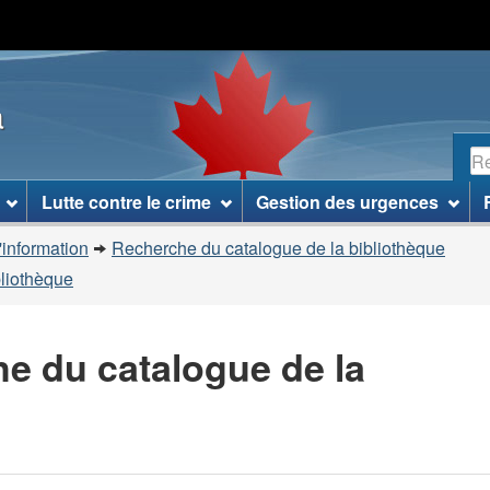
Passer
Passer
Passer
au
à
à
contenu
«
la
a
principal
À
version
propos
HTML
R
de
simplifiée
ce
Lutte contre le crime
Gestion des urgences
site
»
'information
Recherche du catalogue de la bibliothèque
bliothèque
he du catalogue de la