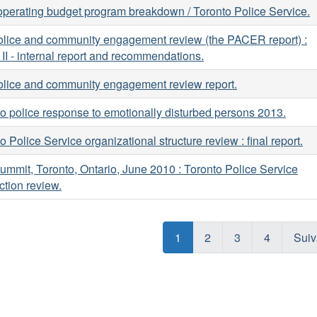
perating budget program breakdown / Toronto Police Service.
olice and community engagement review (the PACER report) :
II - internal report and recommendations.
olice and community engagement review report.
o police response to emotionally disturbed persons 2013.
o Police Service organizational structure review : final report.
mmit, Toronto, Ontario, June 2010 : Toronto Police Service
action review.
1
2
3
4
Suiv