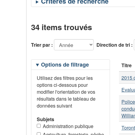
34 items trouvés
Trier par :
Direction de tri :
Filtrage
Options de filtrage
Titre
des
options
2015 o
Utilisez des filtres pour les
options ci-dessous pour
Evalua
modifier l'orientation de vos
résultats dans le tableau de
Police
données suivant
conduc
Willia
Subjets
Administration publique
Toront
Agriculture, foresterie, pêche