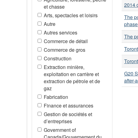
2014 o
et chasse
Arts, spectacles et loisirs
The p
Autre
phase 
Autres services
The p
Commerce de détail
Toront
Commerce de gros
Construction
Toront
Extraction minière,
G20 Su
exploitation en carrière et
after-
extraction de pétrole et de
gaz
Fabrication
Finance et assurances
Gestion de sociétés et
d’entreprises
Government of
Canada/Gouvernement du