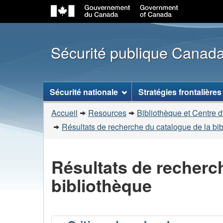
Sécurité publique Canad
Menu
Sécurité nationale
Stratégies frontalières
des
Vous
sujets
Accueil
Resources
Bibliothèque et Centre d
êtes
Résultats de recherche du catalogue de la bi
ici
:
Résultats de recherc
bibliothèque