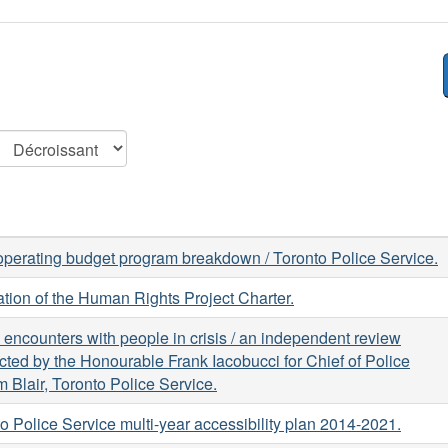
perating budget program breakdown / Toronto Police Service.
tion of the Human Rights Project Charter.
 encounters with people in crisis / an independent review
ted by the Honourable Frank Iacobucci for Chief of Police
m Blair, Toronto Police Service.
o Police Service multi-year accessibility plan 2014-2021.