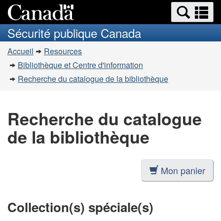
Recherche
Re
Passer
Passer
et
et
au
à
Sécurité publique Canada
menus
contenu
la
m
Vous
principal
version
Accueil
Resources
êtes
HTML
Bibliothèque et Centre d'information
simplifiée
ici
Recherche du catalogue de la bibliothèque
:
Recherche du catalogue
de la bibliothèque
Mon panier
Collection(s) spéciale(s)