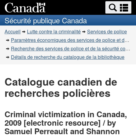
Recherche
Re
Passer
Passer
et
et
au
à
Sécurité publique Canada
menus
contenu
la
m
Vous
principal
version
Accueil
Lutte contre la criminalité
Services de police
êtes
HTML
Paramètres économiques des services de police et de la sécurité communautaire
simplifiée
ici
Recherche des services de police et de la sécurité communautaire
:
Détails de recherche du catalogue de la bibliothèque
Catalogue canadien de
recherches policières
Criminal victimization in Canada,
2009 [electronic resource] / by
Samuel Perreault and Shannon