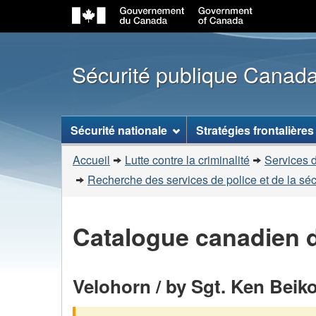
Sécurité publique Canad
Menu
Sécurité nationale
Stratégies frontalières
des
Vous
sujets
Accueil
Lutte contre la criminalité
Services d
êtes
Recherche des services de police et de la sé
ici
:
Catalogue canadien d
Velohorn / by Sgt. Ken Beiko