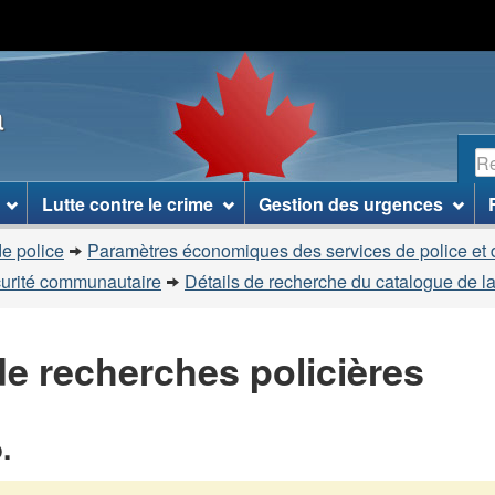
Passer
Passer
Passer
au
à
à
contenu
«
la
a
principal
À
version
propos
HTML
R
de
simplifiée
ce
Lutte contre le crime
Gestion des urgences
site
»
e police
Paramètres économiques des services de police et 
curité communautaire
Détails de recherche du catalogue de la
e recherches policières
.