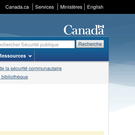
Sélection
Canada.ca
Services
Ministères
English
de
la
langue
echerche
Recherche
Ressources
de la sécurité communautaire
 bibliothèque