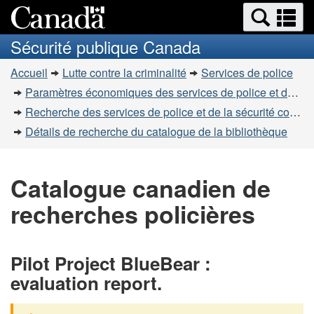
Recherche
Re
Passer
Passer
et
et
au
à
Sécurité publique Canada
menus
contenu
la
m
Vous
principal
version
Accueil
Lutte contre la criminalité
Services de police
êtes
HTML
Paramètres économiques des services de police et de la sécurité communautaire
simplifiée
ici
Recherche des services de police et de la sécurité communautaire
:
Détails de recherche du catalogue de la bibliothèque
Catalogue canadien de
recherches policières
Pilot Project BlueBear :
evaluation report.