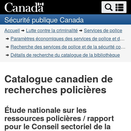
Recherche
Re
Passer
Passer
et
et
au
à
Sécurité publique Canada
menus
contenu
la
m
Vous
principal
version
Accueil
Lutte contre la criminalité
Services de police
êtes
HTML
Paramètres économiques des services de police et de la sécurité communautaire
simplifiée
ici
Recherche des services de police et de la sécurité communautaire
:
Détails de recherche du catalogue de la bibliothèque
Catalogue canadien de
recherches policières
Étude nationale sur les
ressources policières / rapport
pour le Conseil sectoriel de la