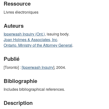
Ressource
Livres électroniques
Auteurs
Ipperwash Inquiry (Ont.)
, issuing body.
Joan Holmes & Associates, Inc
.
Ontario. Ministry of the Attorney General
.
Publié
[Toronto] :
[Ipperwash Inquiry
], 2004.
Bibliographie
Includes bibliographical references.
Description