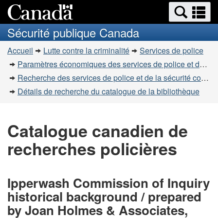
Recherche
Re
Passer
Passer
et
et
au
à
Sécurité publique Canada
menus
contenu
la
m
Vous
principal
version
Accueil
Lutte contre la criminalité
Services de police
êtes
HTML
Paramètres économiques des services de police et de la sécurité communautaire
simplifiée
ici
Recherche des services de police et de la sécurité communautaire
:
Détails de recherche du catalogue de la bibliothèque
Catalogue canadien de
recherches policières
Ipperwash Commission of Inquiry
historical background / prepared
by Joan Holmes & Associates,