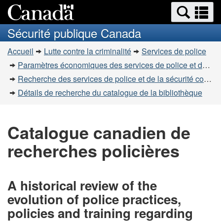
Recherche
Re
Passer
Passer
et
et
au
à
Sécurité publique Canada
menus
contenu
la
m
Vous
principal
version
Accueil
Lutte contre la criminalité
Services de police
êtes
HTML
Paramètres économiques des services de police et de la sécurité communautaire
simplifiée
ici
Recherche des services de police et de la sécurité communautaire
:
Détails de recherche du catalogue de la bibliothèque
Catalogue canadien de
recherches policières
A historical review of the
evolution of police practices,
policies and training regarding