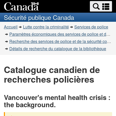
Recherche
Re
Passer
Passer
et
et
au
à
Sécurité publique Canada
menus
contenu
la
m
Vous
principal
version
Accueil
Lutte contre la criminalité
Services de police
êtes
HTML
Paramètres économiques des services de police et de la sécurité communautaire
simplifiée
ici
Recherche des services de police et de la sécurité communautaire
:
Détails de recherche du catalogue de la bibliothèque
Catalogue canadien de
recherches policières
Vancouver's mental health crisis :
the background.