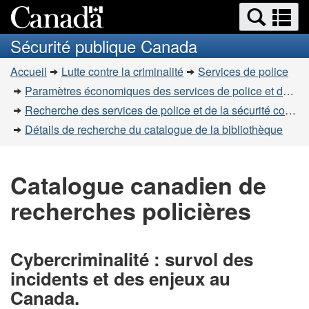
Recherche
Re
Passer
Passer
et
et
au
à
Sécurité publique Canada
menus
contenu
la
m
Vous
principal
version
Accueil
Lutte contre la criminalité
Services de police
êtes
HTML
Paramètres économiques des services de police et de la sécurité communautaire
simplifiée
ici
Recherche des services de police et de la sécurité communautaire
:
Détails de recherche du catalogue de la bibliothèque
Catalogue canadien de
recherches policières
Cybercriminalité : survol des
incidents et des enjeux au
Canada.