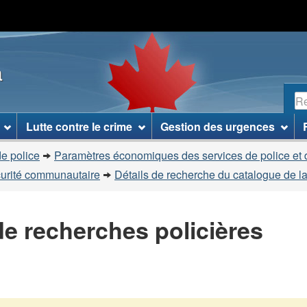
Passer
Passer
Passer
au
à
à
contenu
«
la
a
principal
À
version
propos
HTML
R
de
simplifiée
ce
Lutte contre le crime
Gestion des urgences
site
»
e police
Paramètres économiques des services de police et 
curité communautaire
Détails de recherche du catalogue de la
e recherches policières