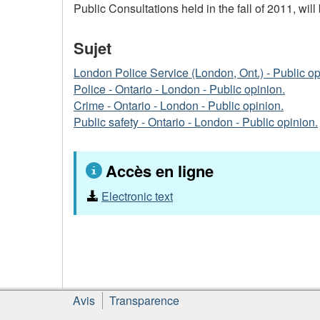
Public Consultations held in the fall of 2011, wi
Sujet
London Police Service (London, Ont.) - Public op
Police - Ontario - London - Public opinion.
Crime - Ontario - London - Public opinion.
Public safety - Ontario - London - Public opinion.
Accès en ligne
Electronic text
À
Avis
Transparence
propos