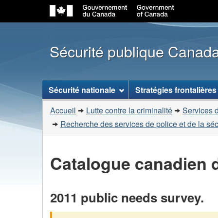
Sécurité publique Canad
Menu
Sécurité nationale
Stratégies frontalières
des
Vous
sujets
Accueil
Lutte contre la criminalité
Services d
êtes
Recherche des services de police et de la sé
ici
:
Catalogue canadien d
2011 public needs survey.