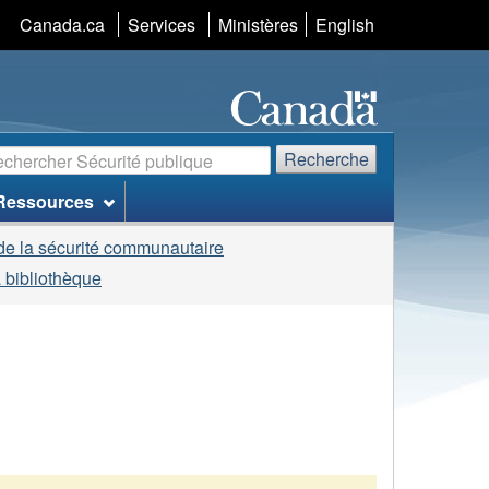
Sélection
Canada.ca
Services
Ministères
English
de
la
langue
echerche
Recherche
Ressources
de la sécurité communautaire
 bibliothèque