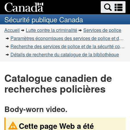
Recherche
Re
Passer
Passer
et
et
au
à
Sécurité publique Canada
menus
contenu
la
m
Vous
principal
version
Accueil
Lutte contre la criminalité
Services de police
êtes
HTML
Paramètres économiques des services de police et de la sécurité communautaire
simplifiée
ici
Recherche des services de police et de la sécurité communautaire
:
Détails de recherche du catalogue de la bibliothèque
Catalogue canadien de
recherches policières
Body-worn video.
Cette page Web a été