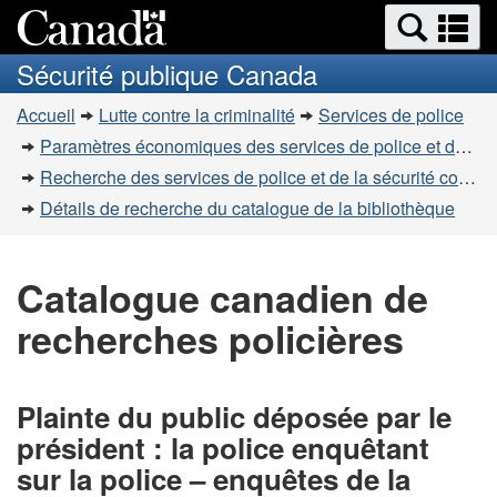
Recherche
Re
Passer
Passer
et
et
au
à
Sécurité publique Canada
menus
contenu
la
m
Vous
principal
version
Accueil
Lutte contre la criminalité
Services de police
êtes
HTML
Paramètres économiques des services de police et de la sécurité communautaire
simplifiée
ici
Recherche des services de police et de la sécurité communautaire
:
Détails de recherche du catalogue de la bibliothèque
Catalogue canadien de
recherches policières
Plainte du public déposée par le
président : la police enquêtant
sur la police – enquêtes de la