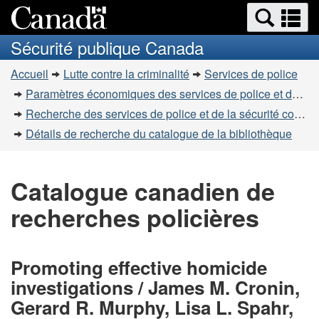
Recherche
Re
Passer
Passer
et
et
au
à
Sécurité publique Canada
menus
contenu
la
m
Vous
principal
version
Accueil
Lutte contre la criminalité
Services de police
êtes
HTML
Paramètres économiques des services de police et de la sécurité communautaire
simplifiée
ici
Recherche des services de police et de la sécurité communautaire
:
Détails de recherche du catalogue de la bibliothèque
Catalogue canadien de
recherches policières
Promoting effective homicide
investigations / James M. Cronin,
Gerard R. Murphy, Lisa L. Spahr,