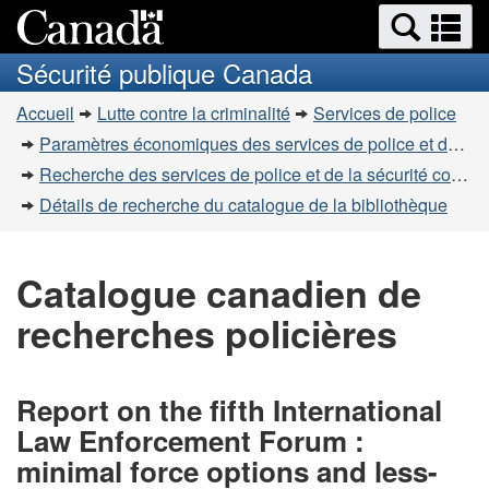
Recherche
Re
Passer
Passer
et
et
au
à
Sécurité publique Canada
menus
contenu
la
m
Vous
principal
version
Accueil
Lutte contre la criminalité
Services de police
êtes
HTML
Paramètres économiques des services de police et de la sécurité communautaire
simplifiée
ici
Recherche des services de police et de la sécurité communautaire
:
Détails de recherche du catalogue de la bibliothèque
Catalogue canadien de
recherches policières
Report on the fifth International
Law Enforcement Forum :
minimal force options and less-