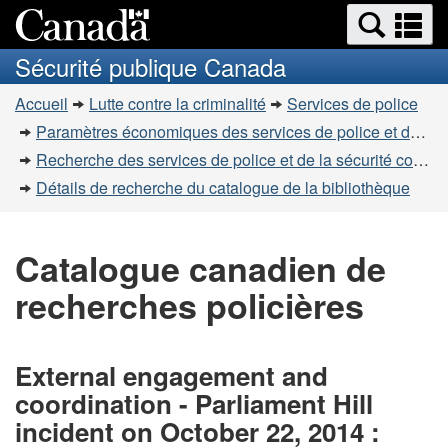
Recherche
Re
Passer
Passer
et
et
au
à
Sécurité publique Canada
menus
contenu
la
m
Vous
principal
version
Accueil
Lutte contre la criminalité
Services de police
êtes
HTML
Paramètres économiques des services de police et de la sécurité communautaire
simplifiée
ici
Recherche des services de police et de la sécurité communautaire
:
Détails de recherche du catalogue de la bibliothèque
Catalogue canadien de
recherches policières
External engagement and
coordination - Parliament Hill
incident on October 22, 2014 :