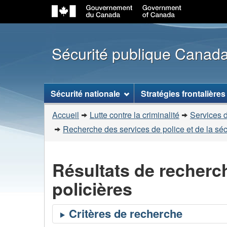
Sécurité publique Canad
Menu
Sécurité nationale
Stratégies frontalières
des
Vous
sujets
Accueil
Lutte contre la criminalité
Services d
êtes
Recherche des services de police et de la sé
ici
:
Résultats de recherc
policières