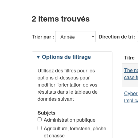
2 items trouvés
Trier par :
Direction de tri :
Filtrage
Options de filtrage
Titre
des
options
The na
Utilisez des filtres pour les
case f
options ci-dessous pour
modifier l'orientation de vos
résultats dans le tableau de
Cyber 
données suivant
impli
Subjets
Administration publique
Agriculture, foresterie, pêche
et chasse