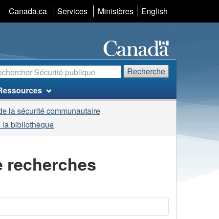
Sélection
Canada.ca
Services
Ministères
English
de
la
langue
echerche
Recherche
Ressources
de la sécurité communautaire
 la bibliothèque
e recherches