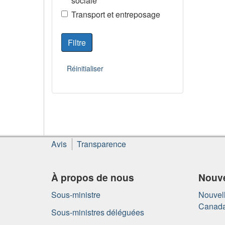
sociale
Transport et entreposage
À
Avis
Transparence
propos
de
ce
À propos de nous
Nouve
site
Sous-ministre
Nouvell
Canad
Sous-ministres déléguées