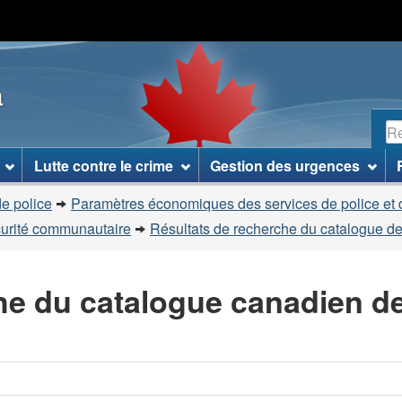
Passer
Passer
Passer
au
à
à
contenu
«
la
a
principal
À
version
propos
HTML
R
de
simplifiée
ce
Lutte contre le crime
Gestion des urgences
site
»
e police
Paramètres économiques des services de police et 
curité communautaire
Résultats de recherche du catalogue de
he du catalogue canadien d