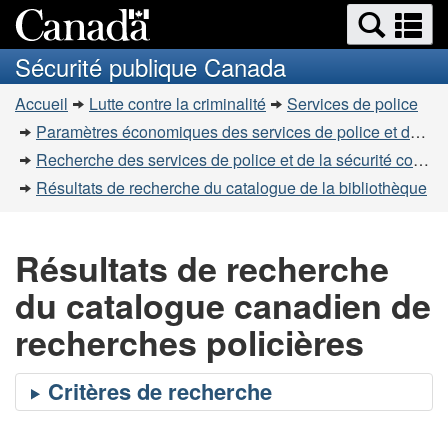
Recherche
Re
Passer
Passer
et
et
au
à
Sécurité publique Canada
menus
contenu
la
m
Vous
principal
version
Accueil
Lutte contre la criminalité
Services de police
êtes
HTML
Paramètres économiques des services de police et de la sécurité communautaire
simplifiée
ici
Recherche des services de police et de la sécurité communautaire
:
Résultats de recherche du catalogue de la bibliothèque
Résultats de recherche
du catalogue canadien de
recherches policières