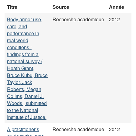
Titre
Source
Année
Body armor use,
Recherche académique
2012
care, and
performance in
real world
conditions :
findings from a
national survey /
Heath Grant,
Bruce Kubu, Bruce
Taylor, Jack
Roberts, Megan
Collins, Daniel J.
Woods ; submitted
to the National
Institute of Justice.
A practitioner’s
Recherche académique
2012