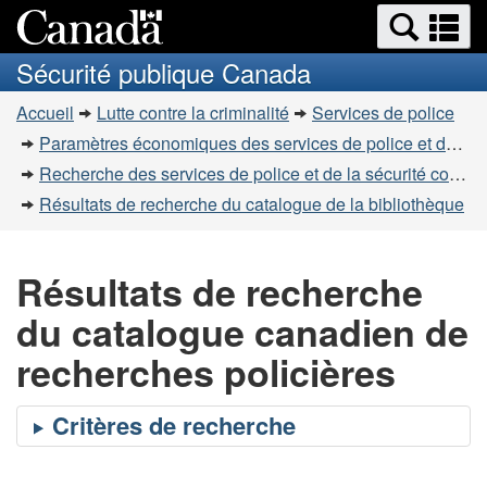
Recherche
Re
Passer
Passer
et
et
au
à
Sécurité publique Canada
menus
contenu
la
m
Vous
principal
version
Accueil
Lutte contre la criminalité
Services de police
êtes
HTML
Paramètres économiques des services de police et de la sécurité communautaire
simplifiée
ici
Recherche des services de police et de la sécurité communautaire
:
Résultats de recherche du catalogue de la bibliothèque
Résultats de recherche
du catalogue canadien de
recherches policières