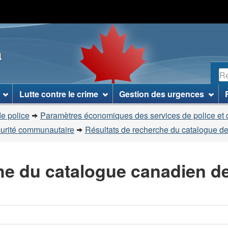
Passer
Passer
Passer
au
à
à
contenu
«
la
a
principal
À
version
propos
HTML
R
de
simplifiée
ce
Lutte contre le crime
Gestion des urgences
site
»
e police
Paramètres économiques des services de police et 
curité communautaire
Résultats de recherche du catalogue de
he du catalogue canadien d