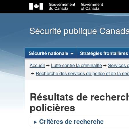
Sécurité publique Canad
Menu
Sécurité nationale
Stratégies frontalières
des
Vous
sujets
Accueil
Lutte contre la criminalité
Services d
êtes
Recherche des services de police et de la sé
ici
:
Résultats de recherc
policières