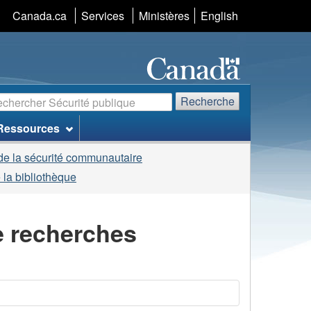
Sélection
Canada.ca
Services
Ministères
English
de
la
langue
echerche
Recherche
Ressources
de la sécurité communautaire
 la bibliothèque
e recherches