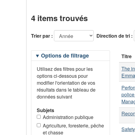
4 items trouvés
Trier par :
Direction de tri :
Filtrage
Options de filtrage
Titre
des
options
The in
Utilisez des filtres pour les
Emma 
options ci-dessous pour
modifier l'orientation de vos
Perfor
résultats dans le tableau de
police
données suivant
Manag
Subjets
Recont
Administration publique
Agriculture, foresterie, pêche
Safety
et chasse