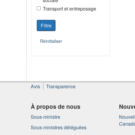
sociale
Transport et entreposage
À
Avis
Transparence
propos
de
ce
À propos de nous
Nouve
site
Sous-ministre
Nouvell
Canad
Sous-ministres déléguées