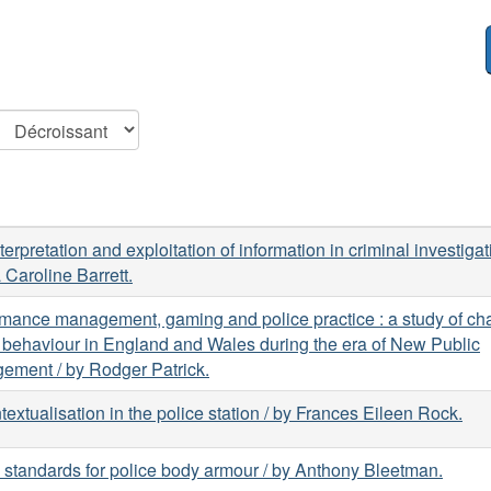
terpretation and exploitation of information in criminal investigat
Caroline Barrett.
mance management, gaming and police practice : a study of ch
 behaviour in England and Wales during the era of New Public
ement / by Rodger Patrick.
extualisation in the police station / by Frances Eileen Rock.
 standards for police body armour / by Anthony Bleetman.