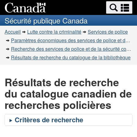
Recherche
Re
Passer
Passer
et
et
au
à
Sécurité publique Canada
menus
contenu
la
m
Vous
principal
version
Accueil
Lutte contre la criminalité
Services de police
êtes
HTML
Paramètres économiques des services de police et de la sécurité communautaire
simplifiée
ici
Recherche des services de police et de la sécurité communautaire
:
Résultats de recherche du catalogue de la bibliothèque
Résultats de recherche
du catalogue canadien de
recherches policières