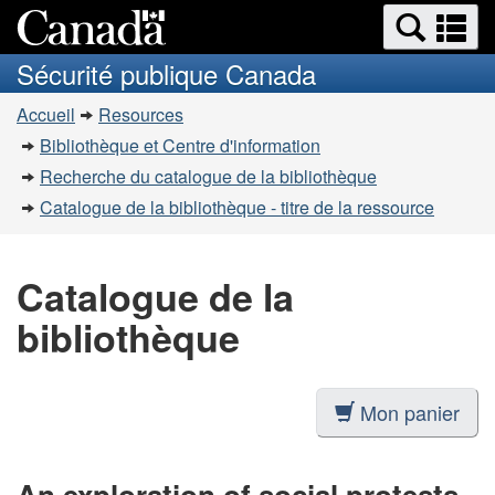
Recherche
Re
Passer
Passer
et
et
au
à
Sécurité publique Canada
menus
contenu
la
m
Vous
principal
version
Accueil
Resources
êtes
HTML
Bibliothèque et Centre d'information
simplifiée
ici
Recherche du catalogue de la bibliothèque
:
Catalogue de la bibliothèque - titre de la ressource
Catalogue de la
bibliothèque
Mon panier
An exploration of social protests