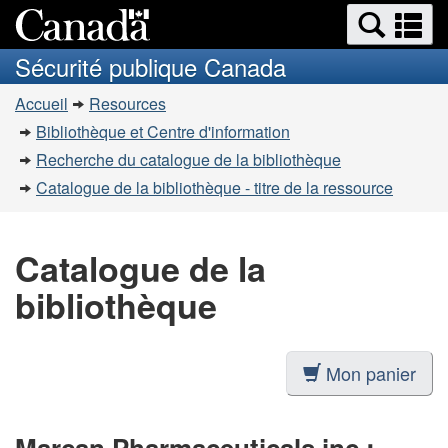
Recherche
Re
Passer
Passer
et
et
au
à
Sécurité publique Canada
menus
contenu
la
m
Vous
principal
version
Accueil
Resources
êtes
HTML
Bibliothèque et Centre d'information
simplifiée
ici
Recherche du catalogue de la bibliothèque
:
Catalogue de la bibliothèque - titre de la ressource
Catalogue de la
bibliothèque
Mon panier
Marcan Pharmaceuticals inc.: